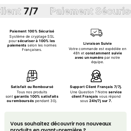
définitivement plus for
t
7/7
Paiement Sécurisé
fait de verre. C
ingrédients com
sont hachés en
Paiement 100% Sécurisé
Système de cryptage SSL
pour
sécuriser à 100% les
Livraison Suivie
paiements
selon les normes
Votre commande est expédiée en
Françaises.
48h et
constamment suivie
avec un numéro
par notre
équipe.
Satisfait ou Remboursé
Support Client Français 7/7j.
Tous nos produits
Une Question ? Notre
service
sont
garantis 100% satisfaits
client Français
vous répond
ou remboursés
pendant 30j.
sous
24h/7j sur 7.
Vous souhaitez découvrir nos nouveaux
produits en avant-première ?