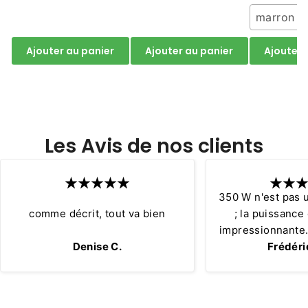
marron /
Ajouter au panier
Ajouter au panier
Ajouter 
Les Avis de nos clients
350 W n'est pas 
comme décrit, tout va bien
; la puissance
impressionnante. 
Denise C.
sans fil de 150W 
Frédéri
qu'un hachoir fil
400W, et la p
modèles de 150