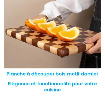
|
|
Design
Design
Damier
Damier
Élégance
Élégance
Durable™
Durable™
Planche à découper bois motif damier
Elégance et fonctionnalité pour votre
cuisine