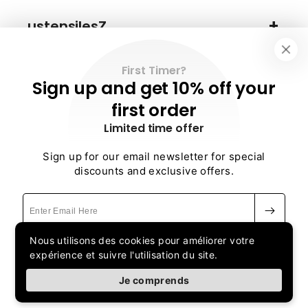
ustensilesZ
First Timer?
Information
Sign up and get 10% off your
first order
Limited time offer
Besoin d'aide ?
Sign up for our email newsletter for special
discounts and exclusive offers.
E-
Moyens
We use cookies to improve your experience and track
mail
de
website usage.
paiement
Nous utilisons des cookies pour améliorer votre
Be the first to know about new collections and exclusive
expérience et suivre l'utilisation du site.
I Accept
offers.
© 2026,
ustensilesZ
Politique de confidentialité
Coordonnées
Decline
Je comprends
Politique de remboursement
Conditions d’utilisation
Facebook
E.L