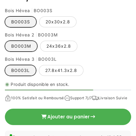
Bois Hévea
BO003S
BO003S
20x30x2.8
Bois Hévea 2
BO003M
BO003M
24x36x2.8
€68,99 EUR
Prix
Bois Hévea 3
BO003L
habituel
BO003L
27.8x41.3x2.8
Produit disponible en stock.
100% Satisfait ou Remboursé
Support 7j/7
Livraison Suivie
Ajouter au panier