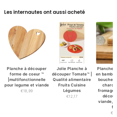
Les internautes ont aussi acheté
Planche à découper
Jolie Planche à
Planche 
forme de coeur ™
découper Tomate™ |
en bambou
|multifonctionnelle
Qualité alimentaire
boucher,
pour legume et viande
Fruits Cuisine
charcu
Légumes
fromage,
€18,99
découp
€12,17
viande, 
fr
€2