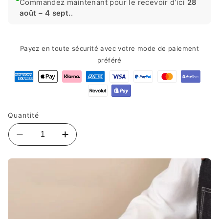
Commandez maintenant pour le recevoir d’ici
28
août – 4 sept.
.
Payez en toute sécurité avec votre mode de paiement
préféré
Quantité
Réduire
Augmenter
la
la
quantité
quantité
de
de
Planche
Planche
à
à
découper
découper
bois
bois