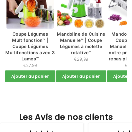
Coupe Légumes
Mandoline de Cuisine
Mandolin
Multifonction™ |
Manuelle™ | Coupe
Coupe
Coupe Légumes
Légumes à molette
Manuelle
Multifonctions avec 3
rotative™
votre pré
Lames™
repas plu
€29,99
€27,99
€4
Ajouter au panier
Ajouter au panier
Ajouter 
Les Avis de nos clients