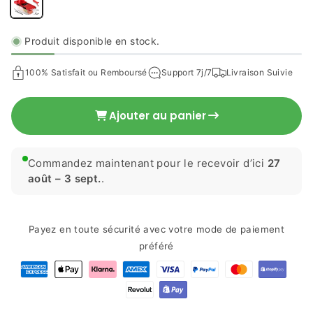
Produit disponible en stock.
€23,99 EUR
Prix
100% Satisfait ou Remboursé
Support 7j/7
Livraison Suivie
habituel
Ajouter au panier
Commandez maintenant pour le recevoir d’ici
27
août – 3 sept.
.
Payez en toute sécurité avec votre mode de paiement
préféré