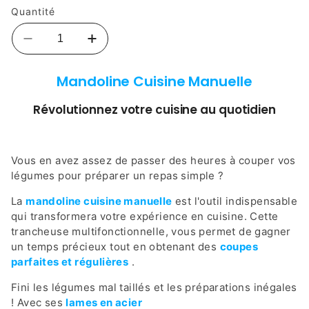
Quantité
Réduire
Augmenter
la
la
quantité
quantité
Mandoline Cuisine Manuelle
de
de
MANDOLINE
MANDOLINE
Révolutionnez votre cuisine au quotidien
Cuisine
Cuisine
Manuelle™
Manuelle™
|
|
Vous en avez assez de passer des heures à couper vos
Coupe-
Coupe-
légume
légume
légumes pour préparer un repas simple ?
multifonction™
multifonction™
La
mandoline cuisine manuelle
est l'outil indispensable
qui transformera votre expérience en cuisine. Cette
trancheuse multifonctionnelle, vous permet de gagner
un temps précieux tout en obtenant des
coupes
parfaites et régulières
.
Fini les légumes mal taillés et les préparations inégales
! Avec ses
lames en acier