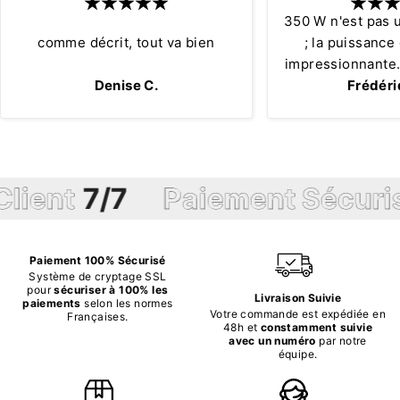
350 W n'est pas 
comme décrit, tout va bien
; la puissance
impressionnante. 
Denise C.
sans fil de 150W 
Frédéri
qu'un hachoir fil
400W, et la p
modèles de 150
définitivement plus for
7/7
Paiement Sécurisé
L
fait de verre. C
ingrédients com
sont hachés en
Paiement 100% Sécurisé
Système de cryptage SSL
pour
sécuriser à 100% les
Livraison Suivie
paiements
selon les normes
Votre commande est expédiée en
Françaises.
48h et
constamment suivie
avec un numéro
par notre
équipe.